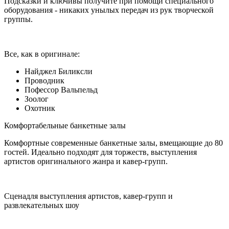
Подсказки и ключи
вы получите при помощи специального
оборудования - никаких унылых передач из рук творческой
группы.
Все, как в оригинале:
Найджел Биликсли
Проводник
Пофессор Вальпельд
Зоолог
Охотник
Комфортабельные
банкетные залы
Комфортные современные банкетные залы, вмещающие до 80
гостей. Идеально подходят для торжеств, выступления
артистов оригинального жанра и кавер-групп.
Сцена
для выступления артистов, кавер-групп и
развлекательных шоу