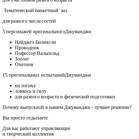
Тематический
банкетный
зал
для разного числа гостей
5 персонажей
оригинального
Джуманджи
Найджел Биликсли
Проводник
Пофессор Вальпельд
Зоолог
Охотник
15 оригинальных
испытаний
Джуманджи
на логику
ловкось и силу
для разного возраста и физической подготовки
Почему
выпускной в нашем Джуманджи
- лучшее решение?
Вы просто отдыхаете
Для вас работают управляющие
и творческий коллектив