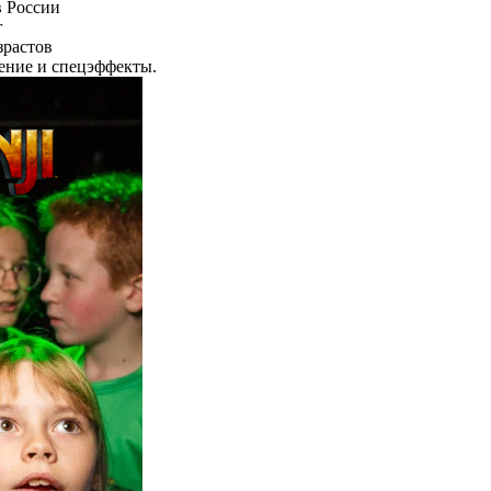
 России
г
зрастов
ение и спецэффекты.