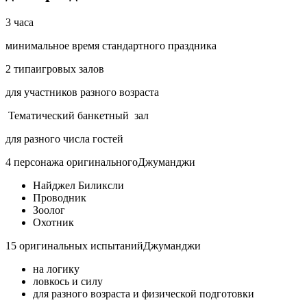
3 часа
минимальное время стандартного праздника
2 типа
игровых
залов
для участников разного возраста
Тематический
банкетный
зал
для разного числа гостей
4 персонажа
оригинального
Джуманджи
Найджел Биликсли
Проводник
Зоолог
Охотник
15 оригинальных
испытаний
Джуманджи
на логику
ловкось и силу
для разного возраста и физической подготовки